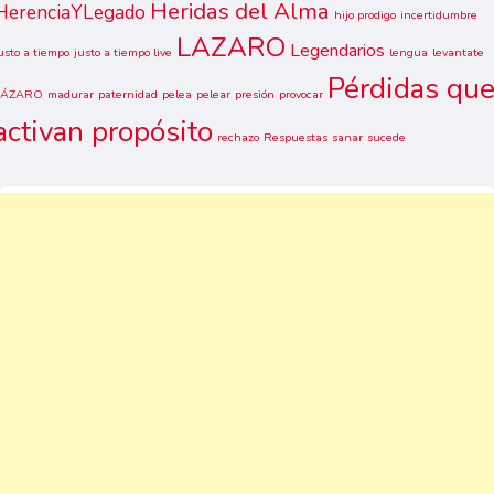
Heridas del Alma
HerenciaYLegado
hijo prodigo
incertidumbre
LAZARO
Legendarios
usto a tiempo
justo a tiempo live
lengua
levantate
Pérdidas qu
LÁZARO
madurar
paternidad
pelea
pelear
presión
provocar
activan propósito
rechazo
Respuestas
sanar
sucede