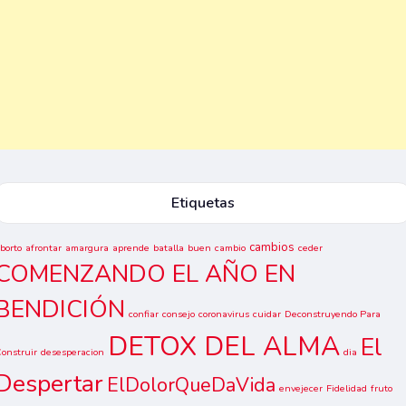
Etiquetas
cambios
borto
afrontar
amargura
aprende
batalla
buen
cambio
ceder
COMENZANDO EL AÑO EN
BENDICIÓN
confiar
consejo
coronavirus
cuidar
Deconstruyendo Para
DETOX DEL ALMA
El
onstruir
desesperacion
dia
Despertar
ElDolorQueDaVida
envejecer
Fidelidad
fruto