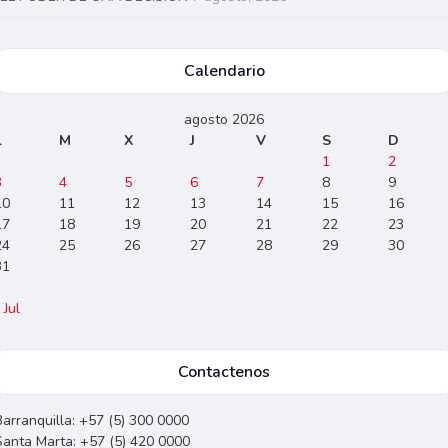
Calendario
agosto 2026
L
M
X
J
V
S
D
1
2
3
4
5
6
7
8
9
10
11
12
13
14
15
16
17
18
19
20
21
22
23
24
25
26
27
28
29
30
31
 Jul
Contactenos
Barranquilla: +57 (5) 300 0000
Santa Marta: +57 (5) 420 0000