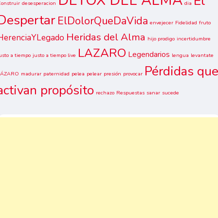
DETOX DEL ALMA
El
onstruir
desesperacion
dia
Despertar
ElDolorQueDaVida
envejecer
Fidelidad
fruto
Heridas del Alma
HerenciaYLegado
hijo prodigo
incertidumbre
LAZARO
Legendarios
usto a tiempo
justo a tiempo live
lengua
levantate
Pérdidas qu
LÁZARO
madurar
paternidad
pelea
pelear
presión
provocar
activan propósito
rechazo
Respuestas
sanar
sucede