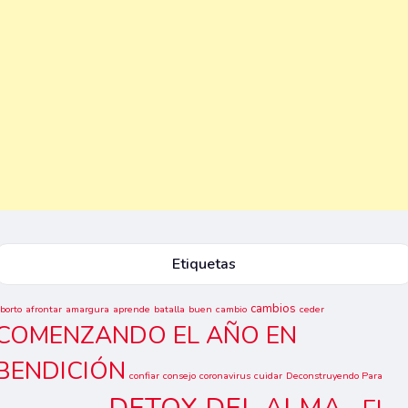
Etiquetas
cambios
borto
afrontar
amargura
aprende
batalla
buen
cambio
ceder
COMENZANDO EL AÑO EN
BENDICIÓN
confiar
consejo
coronavirus
cuidar
Deconstruyendo Para