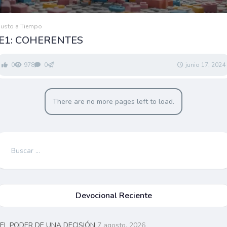
Justo a Tiempo
E1: COHERENTES
0
978
0
junio 17, 2024
There are no more pages left to load.
Buscar:
Devocional Reciente
EL PODER DE UNA DECISIÓN
7 agosto, 2026