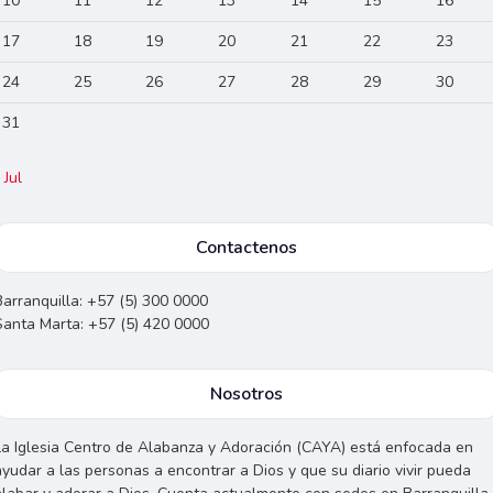
10
11
12
13
14
15
16
17
18
19
20
21
22
23
24
25
26
27
28
29
30
31
 Jul
Contactenos
Barranquilla: +57 (5) 300 0000
Santa Marta: +57 (5) 420 0000
Nosotros
La Iglesia Centro de Alabanza y Adoración (CAYA) está enfocada en
ayudar a las personas a encontrar a Dios y que su diario vivir pueda