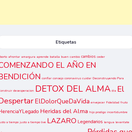
Etiquetas
cambios
borto
afrontar
amargura
aprende
batalla
buen
cambio
ceder
COMENZANDO EL AÑO EN
BENDICIÓN
confiar
consejo
coronavirus
cuidar
Deconstruyendo Para
DETOX DEL ALMA
El
onstruir
desesperacion
dia
Despertar
ElDolorQueDaVida
envejecer
Fidelidad
fruto
Heridas del Alma
HerenciaYLegado
hijo prodigo
incertidumbre
LAZARO
Legendarios
usto a tiempo
justo a tiempo live
lengua
levantate
Pérdidas qu