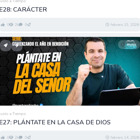
Justo a Tiempo
E28: CARÁCTER￼
0
2k
0
febrero 15, 2026
music
Justo a Tiempo
E27: PLÁNTATE EN LA CASA DE DIOS
0
2k
0
febrero 14, 2026