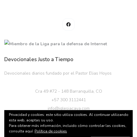
Devocionales Justo a Tiempo
Devocionales diarios fundado por el Pastor Elias Hoyos
Cra 49 #72 - 148 Barranquilla, CO
+57 300 3112441
info@iglesiacaya.com
Privacidad y cookies: este sitio utiliza cookies. Al continuar utilizando
esta web, aceptas su uso.
Our website uses cookies to improve your
Para obtener más información, incluido cómo controlar las cookies,
experience. Learn more about:
Cookie Policy
consulta aquí:
Política de cookies