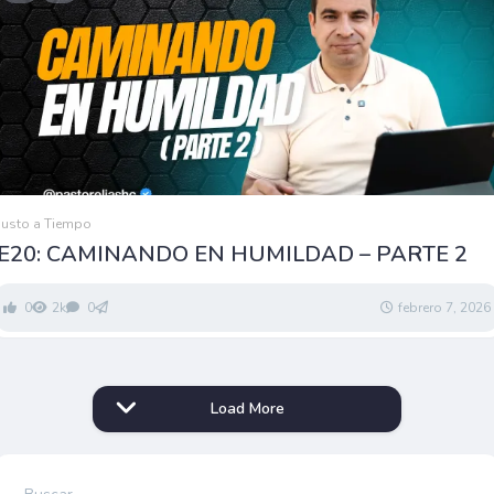
Justo a Tiempo
E20: CAMINANDO EN HUMILDAD – PARTE 2
0
2k
0
febrero 7, 2026
Load More
Buscar: