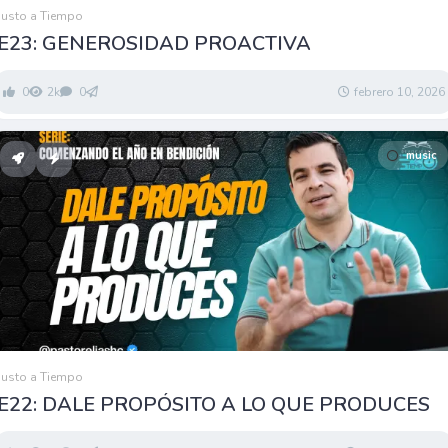
Justo a Tiempo
E23: GENEROSIDAD PROACTIVA
0
2k
0
febrero 10, 2026
music
Justo a Tiempo
E22: DALE PROPÓSITO A LO QUE PRODUCES