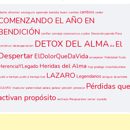
cambios
borto
afrontar
amargura
aprende
batalla
buen
cambio
ceder
COMENZANDO EL AÑO EN
BENDICIÓN
confiar
consejo
coronavirus
cuidar
Deconstruyendo Para
DETOX DEL ALMA
El
onstruir
desesperacion
dia
Despertar
ElDolorQueDaVida
envejecer
Fidelidad
fruto
Heridas del Alma
HerenciaYLegado
hijo prodigo
incertidumbre
LAZARO
Legendarios
usto a tiempo
justo a tiempo live
lengua
levantate
Pérdidas qu
LÁZARO
madurar
paternidad
pelea
pelear
presión
provocar
activan propósito
rechazo
Respuestas
sanar
sucede