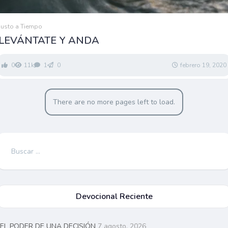
Justo a Tiempo
LEVÁNTATE Y ANDA
0
11k
1
0
febrero 19, 2020
There are no more pages left to load.
Buscar:
Devocional Reciente
EL PODER DE UNA DECISIÓN
7 agosto, 2026