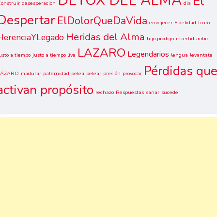
DETOX DEL ALMA
El
onstruir
desesperacion
dia
Despertar
ElDolorQueDaVida
envejecer
Fidelidad
fruto
Heridas del Alma
HerenciaYLegado
hijo prodigo
incertidumbre
LAZARO
Legendarios
usto a tiempo
justo a tiempo live
lengua
levantate
Pérdidas qu
LÁZARO
madurar
paternidad
pelea
pelear
presión
provocar
activan propósito
rechazo
Respuestas
sanar
sucede