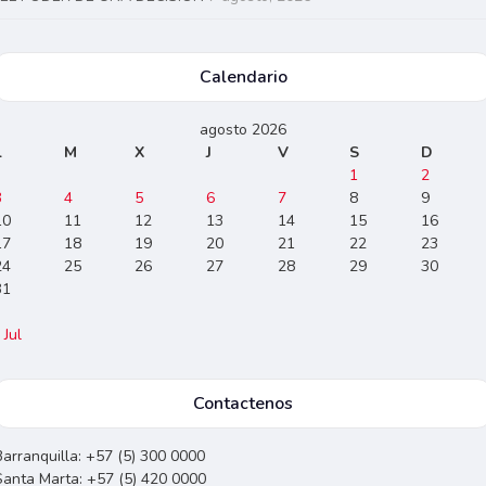
Calendario
agosto 2026
L
M
X
J
V
S
D
1
2
3
4
5
6
7
8
9
10
11
12
13
14
15
16
17
18
19
20
21
22
23
24
25
26
27
28
29
30
31
 Jul
Contactenos
Barranquilla: +57 (5) 300 0000
Santa Marta: +57 (5) 420 0000