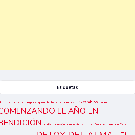
Etiquetas
cambios
borto
afrontar
amargura
aprende
batalla
buen
cambio
ceder
COMENZANDO EL AÑO EN
BENDICIÓN
confiar
consejo
coronavirus
cuidar
Deconstruyendo Para