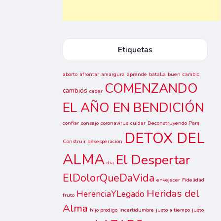
Etiquetas
aborto
afrontar
amargura
aprende
batalla
buen
cambio
COMENZANDO
cambios
ceder
EL AÑO EN BENDICIÓN
confiar
consejo
coronavirus
cuidar
Deconstruyendo Para
DETOX DEL
Construir
desesperacion
ALMA
El Despertar
dia
ElDolorQueDaVida
envejecer
Fidelidad
Heridas del
HerenciaYLegado
fruto
Alma
hijo prodigo
incertidumbre
justo a tiempo
justo