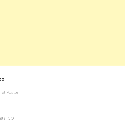
po
 el Pastor
illa, CO