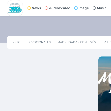
News
Audio/Video
Image
Music
INICIO
DEVOCIONALES
MADRUGADAS CON JESÚS
LA H