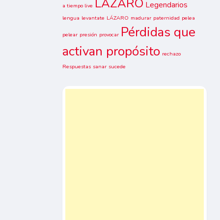
LAZARO
Legendarios
a tiempo live
lengua
levantate
LÁZARO
madurar
paternidad
pelea
Pérdidas que
pelear
presión
provocar
activan propósito
rechazo
Respuestas
sanar
sucede