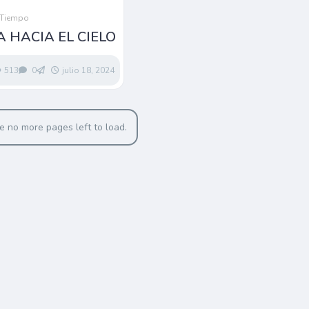
 Tiempo
A HACIA EL CIELO
513
0
julio 18, 2024
e no more pages left to load.