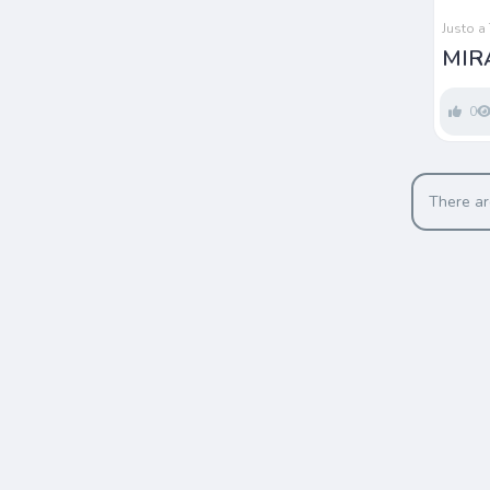
Justo a
MIR
0
There ar