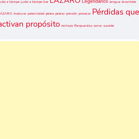
LAZARO
Legendarios
usto a tiempo
justo a tiempo live
lengua
levantate
Pérdidas qu
LÁZARO
madurar
paternidad
pelea
pelear
presión
provocar
activan propósito
rechazo
Respuestas
sanar
sucede