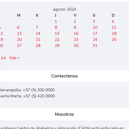
agosto 2024
L
M
X
J
V
S
D
1
2
3
4
5
6
7
8
9
10
11
12
13
14
15
16
17
18
19
20
21
22
23
24
25
26
27
28
29
30
31
 Jul
Sep »
Contactenos
Barranquilla: +57 (5) 300 0000
Santa Marta: +57 (5) 420 0000
Nosotros
La Iglesia Centro de Alabanza y Adoración (CAYA) está enfocada en