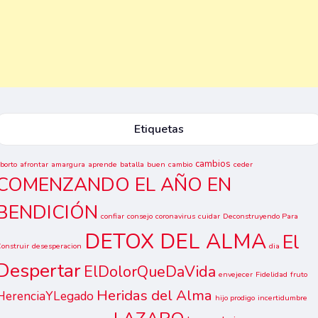
Etiquetas
cambios
borto
afrontar
amargura
aprende
batalla
buen
cambio
ceder
COMENZANDO EL AÑO EN
BENDICIÓN
confiar
consejo
coronavirus
cuidar
Deconstruyendo Para
DETOX DEL ALMA
El
onstruir
desesperacion
dia
Despertar
ElDolorQueDaVida
envejecer
Fidelidad
fruto
Heridas del Alma
HerenciaYLegado
hijo prodigo
incertidumbre