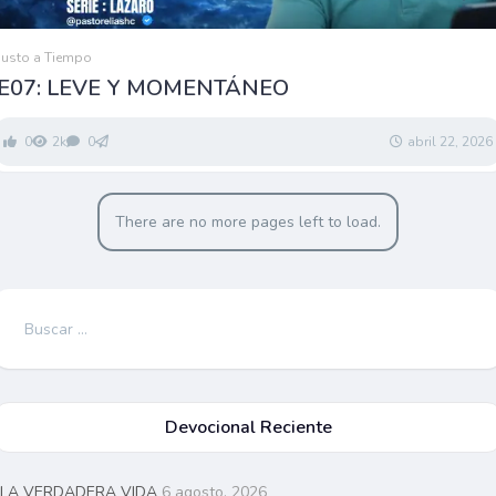
Justo a Tiempo
E07: LEVE Y MOMENTÁNEO
0
2k
0
abril 22, 2026
There are no more pages left to load.
Buscar:
Devocional Reciente
LA VERDADERA VIDA
6 agosto, 2026