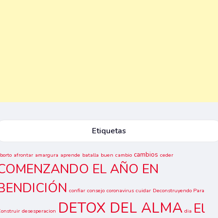
Etiquetas
cambios
borto
afrontar
amargura
aprende
batalla
buen
cambio
ceder
COMENZANDO EL AÑO EN
BENDICIÓN
confiar
consejo
coronavirus
cuidar
Deconstruyendo Para
DETOX DEL ALMA
El
onstruir
desesperacion
dia