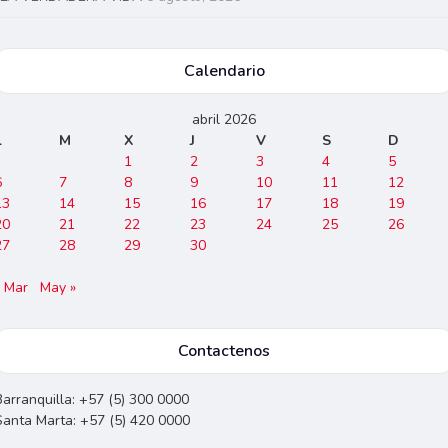
Calendario
abril 2026
L
M
X
J
V
S
D
1
2
3
4
5
6
7
8
9
10
11
12
13
14
15
16
17
18
19
20
21
22
23
24
25
26
27
28
29
30
« Mar
May »
Contactenos
Barranquilla: +57 (5) 300 0000
Santa Marta: +57 (5) 420 0000