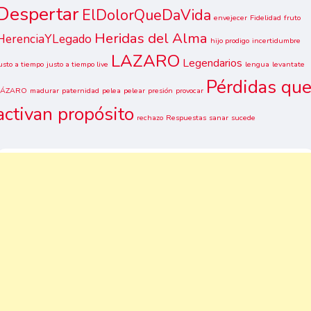
Despertar
ElDolorQueDaVida
envejecer
Fidelidad
fruto
Heridas del Alma
HerenciaYLegado
hijo prodigo
incertidumbre
LAZARO
Legendarios
usto a tiempo
justo a tiempo live
lengua
levantate
Pérdidas qu
LÁZARO
madurar
paternidad
pelea
pelear
presión
provocar
activan propósito
rechazo
Respuestas
sanar
sucede