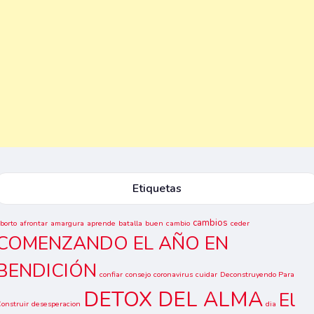
Etiquetas
cambios
borto
afrontar
amargura
aprende
batalla
buen
cambio
ceder
COMENZANDO EL AÑO EN
BENDICIÓN
confiar
consejo
coronavirus
cuidar
Deconstruyendo Para
DETOX DEL ALMA
El
onstruir
desesperacion
dia