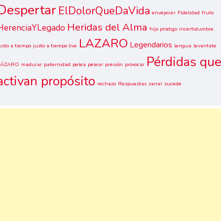
Despertar
ElDolorQueDaVida
envejecer
Fidelidad
fruto
Heridas del Alma
HerenciaYLegado
hijo prodigo
incertidumbre
LAZARO
Legendarios
usto a tiempo
justo a tiempo live
lengua
levantate
Pérdidas qu
LÁZARO
madurar
paternidad
pelea
pelear
presión
provocar
activan propósito
rechazo
Respuestas
sanar
sucede