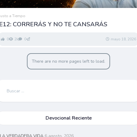
Justo a Tiempo
E12: CORRERÁS Y NO TE CANSARÁS
0
2k
0
mayo 18, 2026
There are no more pages left to load.
Buscar:
Devocional Reciente
LA VERDADERA VIDA
6 agosto, 2026