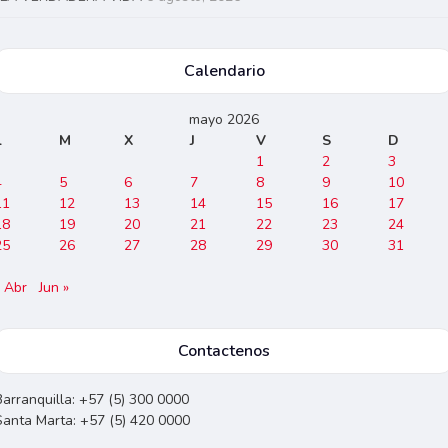
Calendario
mayo 2026
L
M
X
J
V
S
D
1
2
3
4
5
6
7
8
9
10
11
12
13
14
15
16
17
18
19
20
21
22
23
24
25
26
27
28
29
30
31
« Abr
Jun »
Contactenos
Barranquilla: +57 (5) 300 0000
Santa Marta: +57 (5) 420 0000