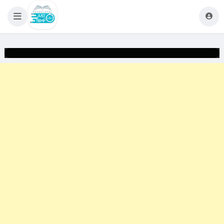
Justo a Tiempo
ARTIFICIALES
0
0
Lucas 12:22-23
¿Vivimos para aparentar o para disfrutar cada detalle que
Dios nos da diariamente?
Esta es una buena pregunta, pues normalmente vamos a
toda velocidad enfocados en cosas que realmente son