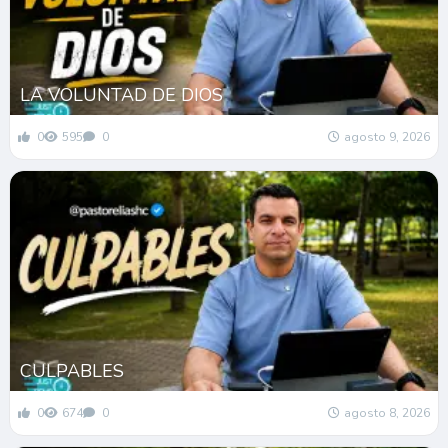
LA VOLUNTAD DE DIOS
0
595
0
agosto 9, 2026
CULPABLES
0
674
0
agosto 8, 2026