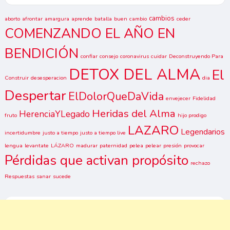
cambios
aborto
afrontar
amargura
aprende
batalla
buen
cambio
ceder
COMENZANDO EL AÑO EN
BENDICIÓN
confiar
consejo
coronavirus
cuidar
Deconstruyendo Para
DETOX DEL ALMA
El
Construir
desesperacion
dia
Despertar
ElDolorQueDaVida
envejecer
Fidelidad
Heridas del Alma
HerenciaYLegado
fruto
hijo prodigo
LAZARO
Legendarios
incertidumbre
justo a tiempo
justo a tiempo live
lengua
levantate
LÁZARO
madurar
paternidad
pelea
pelear
presión
provocar
Pérdidas que activan propósito
rechazo
Respuestas
sanar
sucede