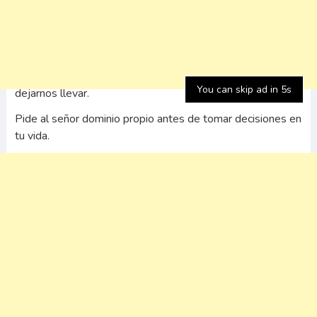
que Dios te de dominio propio.
El dominio propio o la capacidad de tener control sobre
emociones e impulsos nos permitirá tomar decisiones
correctas pues decidimos no por emoción, no porque
sintamos algo sino por que aprendemos a esperar y no
You can skip ad in 5s
dejarnos llevar.
Pide al señor dominio propio antes de tomar decisiones en
tu vida.