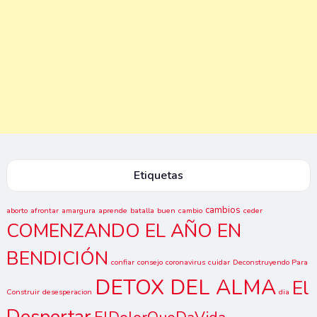
Etiquetas
cambios
aborto
afrontar
amargura
aprende
batalla
buen
cambio
ceder
COMENZANDO EL AÑO EN
BENDICIÓN
confiar
consejo
coronavirus
cuidar
Deconstruyendo Para
DETOX DEL ALMA
El
Construir
desesperacion
dia
Despertar