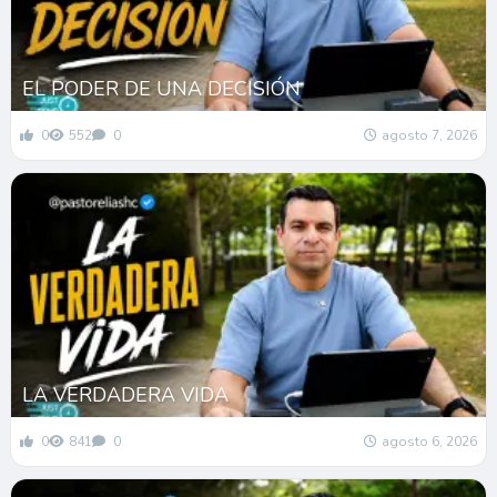
EL PODER DE UNA DECISIÓN
0
552
0
agosto 7, 2026
LA VERDADERA VIDA
0
841
0
agosto 6, 2026