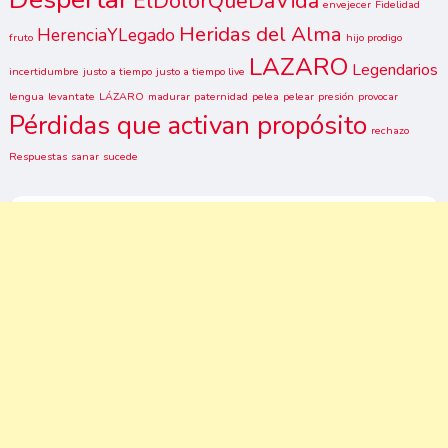
ElDolorQueDaVida
envejecer
Fidelidad
Heridas del Alma
HerenciaYLegado
fruto
hijo prodigo
LAZARO
Legendarios
incertidumbre
justo a tiempo
justo a tiempo live
lengua
levantate
LÁZARO
madurar
paternidad
pelea
pelear
presión
provocar
Pérdidas que activan propósito
rechazo
Respuestas
sanar
sucede