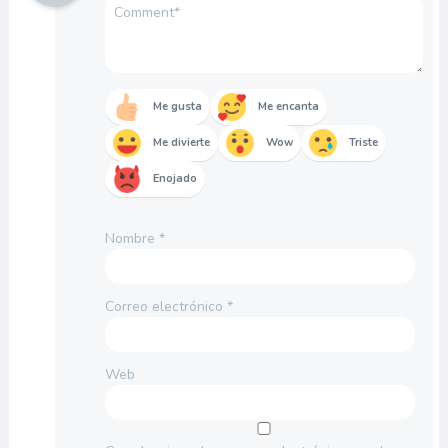
Me gusta
Me encanta
Me divierte
Wow
Triste
Enojado
Nombre
*
Correo electrónico
*
Web