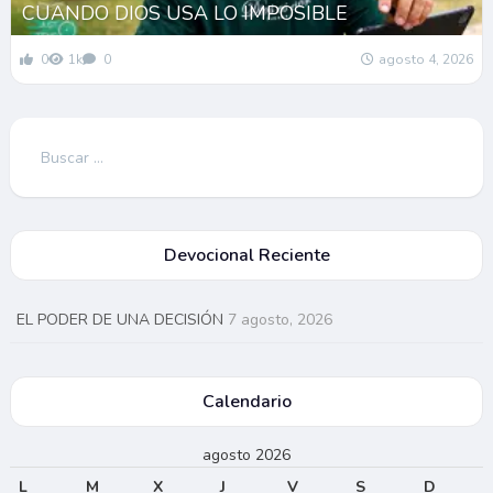
CUANDO DIOS USA LO IMPOSIBLE
0
1k
0
agosto 4, 2026
Buscar:
Devocional Reciente
EL PODER DE UNA DECISIÓN
7 agosto, 2026
Calendario
agosto 2026
L
M
X
J
V
S
D