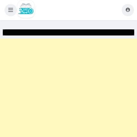
Justo a Tiempo
AUTOCONTROL
2
0
Proverbios 16:35,
Proverbios 25:28,
2 Timoteo 1:7
No seas impulsivo, los impulsos que no están bajo control
son peligroso, cuantas consecuencias tenemos hoy por
decisiones tomadas por impulsos, por emociones. La Biblia
nos da un gran consejo acerca de esto diciéndonos: deja