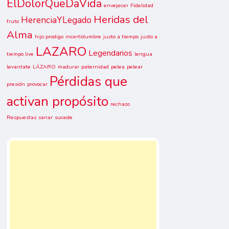
ElDolorQueDaVida
envejecer
Fidelidad
Heridas del
HerenciaYLegado
fruto
Alma
hijo prodigo
incertidumbre
justo a tiempo
justo a
LAZARO
Legendarios
tiempo live
lengua
levantate
LÁZARO
madurar
paternidad
pelea
pelear
Pérdidas que
presión
provocar
activan propósito
rechazo
Respuestas
sanar
sucede