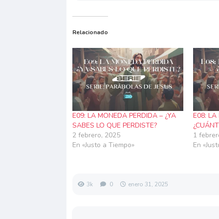
Relacionado
E09: LA MONEDA PERDIDA – ¿YA
E08: L
SABES LO QUE PERDISTE?
¿CUÁNT
2 febrero, 2025
1 febrer
En «Justo a Tiempo»
En «Jus
3k
0
enero 31, 2025