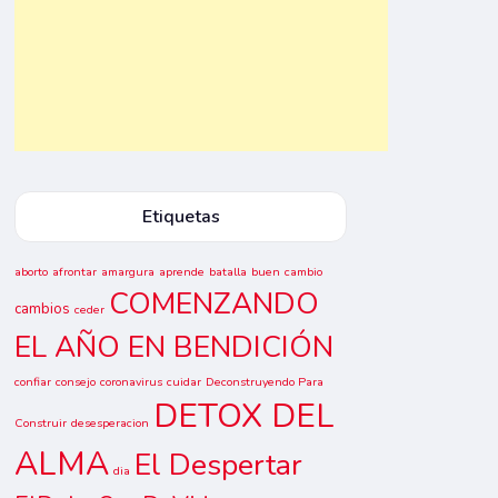
Etiquetas
aborto
afrontar
amargura
aprende
batalla
buen
cambio
COMENZANDO
cambios
ceder
EL AÑO EN BENDICIÓN
confiar
consejo
coronavirus
cuidar
Deconstruyendo Para
DETOX DEL
Construir
desesperacion
ALMA
El Despertar
dia