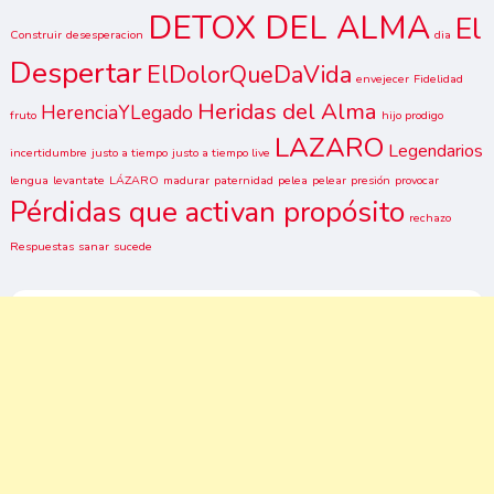
DETOX DEL ALMA
El
Construir
desesperacion
dia
Despertar
ElDolorQueDaVida
envejecer
Fidelidad
Heridas del Alma
HerenciaYLegado
fruto
hijo prodigo
LAZARO
Legendarios
incertidumbre
justo a tiempo
justo a tiempo live
lengua
levantate
LÁZARO
madurar
paternidad
pelea
pelear
presión
provocar
Pérdidas que activan propósito
rechazo
Respuestas
sanar
sucede