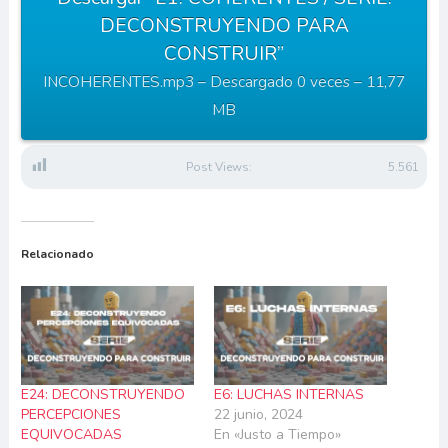
DECONSTRUYENDO PARA
CONSTRUIR”
INCOHERENTES.mp3 – Descargado 0 veces – 11,77
MB
Post Views:
5.561
Relacionado
E24: DECONSTRUYENDO
E6: LUCHAS INTERNAS
PERCEPCIONES
22 junio, 2024
EQUIVOCADAS
En «Justo a Tiempo»