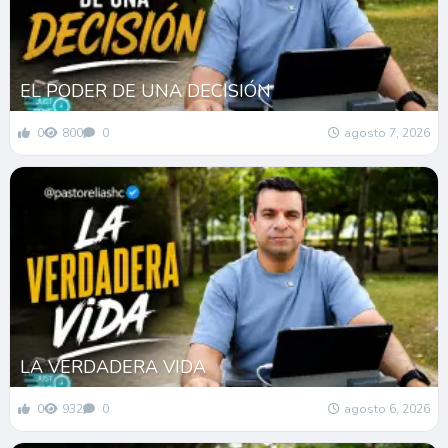
EL PODER DE UNA DECISIÓN
0
800
0
agosto 7, 2026
LA VERDADERA VIDA
0
932
0
agosto 6, 2026