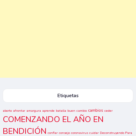
Etiquetas
cambios
aborto
afrontar
amargura
aprende
batalla
buen
cambio
ceder
COMENZANDO EL AÑO EN
BENDICIÓN
confiar
consejo
coronavirus
cuidar
Deconstruyendo Para