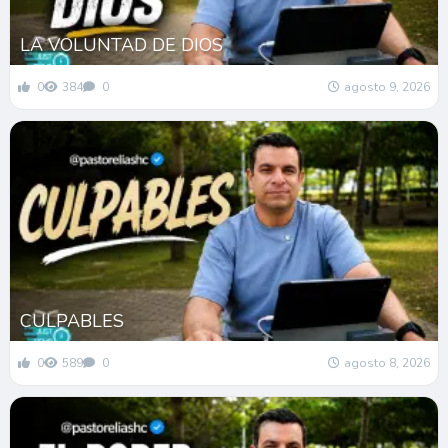
LA VOLUNTAD DE DIOS
0
384
0
agosto 9, 2026
CULPABLES
0
589
0
agosto 8, 2026