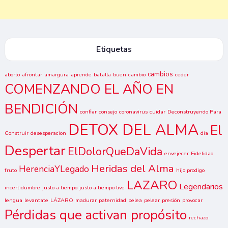
Etiquetas
cambios
aborto
afrontar
amargura
aprende
batalla
buen
cambio
ceder
COMENZANDO EL AÑO EN
BENDICIÓN
confiar
consejo
coronavirus
cuidar
Deconstruyendo Para
DETOX DEL ALMA
El
Construir
desesperacion
dia
Despertar
ElDolorQueDaVida
envejecer
Fidelidad
Heridas del Alma
HerenciaYLegado
fruto
hijo prodigo
LAZARO
Legendarios
incertidumbre
justo a tiempo
justo a tiempo live
lengua
levantate
LÁZARO
madurar
paternidad
pelea
pelear
presión
provocar
Pérdidas que activan propósito
rechazo