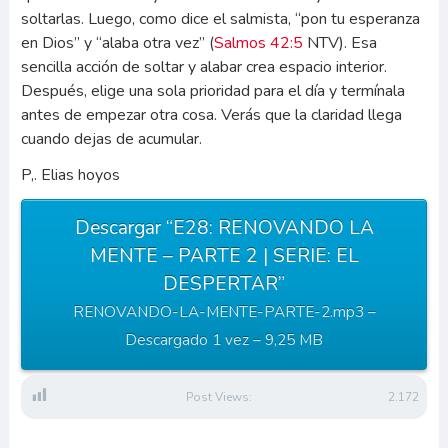
soltarlas. Luego, como dice el salmista, “pon tu esperanza
en Dios” y “alaba otra vez” (
Salmos 42:5
NTV). Esa
sencilla acción de soltar y alabar crea espacio interior.
Después, elige una sola prioridad para el día y termínala
antes de empezar otra cosa. Verás que la claridad llega
cuando dejas de acumular.
P,. Elias hoyos
Descargar “E28: RENOVANDO LA
MENTE – PARTE 2 | SERIE: EL
DESPERTAR”
RENOVANDO-LA-MENTE-PARTE-2.mp3 –
Descargado 1 vez – 9,25 MB
Post Views:
2.172