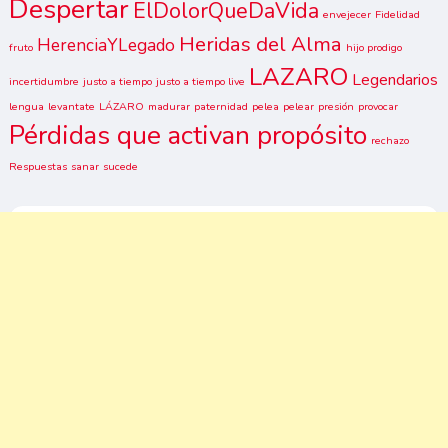
Despertar
ElDolorQueDaVida
envejecer
Fidelidad
Heridas del Alma
HerenciaYLegado
fruto
hijo prodigo
LAZARO
Legendarios
incertidumbre
justo a tiempo
justo a tiempo live
lengua
levantate
LÁZARO
madurar
paternidad
pelea
pelear
presión
provocar
Pérdidas que activan propósito
rechazo
Respuestas
sanar
sucede