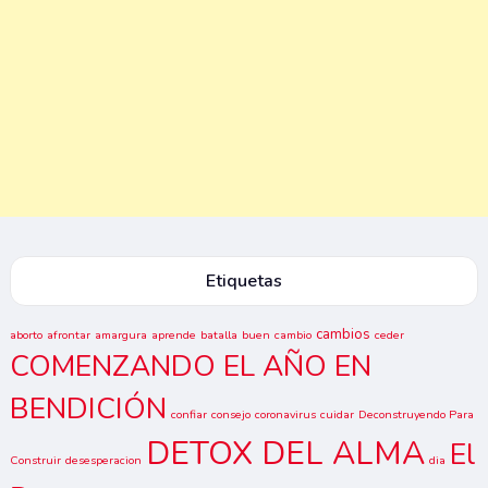
Etiquetas
cambios
aborto
afrontar
amargura
aprende
batalla
buen
cambio
ceder
COMENZANDO EL AÑO EN
BENDICIÓN
confiar
consejo
coronavirus
cuidar
Deconstruyendo Para
DETOX DEL ALMA
El
Construir
desesperacion
dia