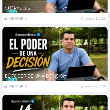
CULPABLES
0
585
0
agosto 8, 2026
EL PODER DE UNA DECISIÓN
0
837
0
agosto 7, 2026