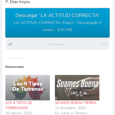
P. Elias hoyos
Descargar “LA ACTITUD CORRECTA”
LA-ACTITUD-CORRECTA-2.mp3 – Descargado 0
veces – 9,41 MB
Post Views:
1.910
Relacionado
LOS 4 TIPOS DE
SEAMOS BUENA TIERRA
TERRENOS￼
10 diciembre, 2020
20 agosto, 2022
En «Justo a Tiempo»