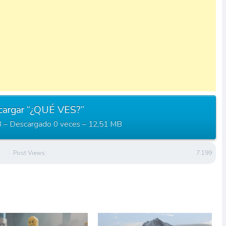
cargar “¿QUÉ VES?”
– Descargado 0 veces – 12,51 MB
Post Views:
7.199