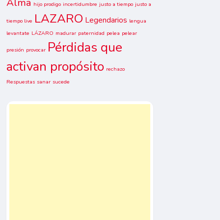
Alma
hijo prodigo
incertidumbre
justo a tiempo
justo a
LAZARO
Legendarios
tiempo live
lengua
levantate
LÁZARO
madurar
paternidad
pelea
pelear
Pérdidas que
presión
provocar
activan propósito
rechazo
Respuestas
sanar
sucede