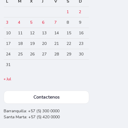
L
M
X
J
V
S
D
1
2
3
4
5
6
7
8
9
10
11
12
13
14
15
16
17
18
19
20
21
22
23
24
25
26
27
28
29
30
31
« Jul
Contactenos
Barranquilla: +57 (5) 300 0000
Santa Marta: +57 (5) 420 0000