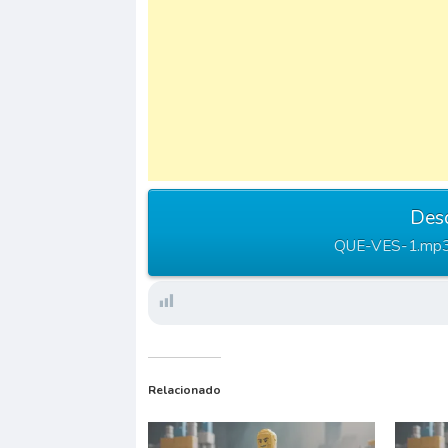
Des
QUE-VES-1.mp3 
Relacionado