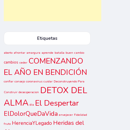
Etiquetas
aborto
afrontar
amargura
aprende
batalla
buen
cambio
COMENZANDO
cambios
ceder
EL AÑO EN BENDICIÓN
confiar
consejo
coronavirus
cuidar
Deconstruyendo Para
DETOX DEL
Construir
desesperacion
ALMA
El Despertar
dia
ElDolorQueDaVida
envejecer
Fidelidad
Heridas del
HerenciaYLegado
fruto