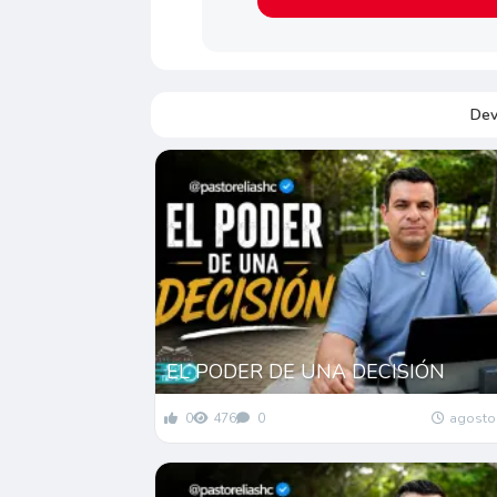
Dev
EL PODER DE UNA DECISIÓN
0
476
0
agosto 