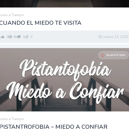
Justo a Tiempo
CUANDO EL MIEDO TE VISITA
0
8k
0
0
marzo 13, 2020
Audio/Video
Justo a Tiempo
PISTANTROFOBIA – MIEDO A CONFIAR