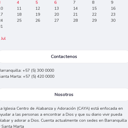
3
4
5
6
7
8
9
10
11
12
13
14
15
16
17
18
19
20
21
22
23
24
25
26
27
28
29
30
31
 Jul
Contactenos
Barranquilla: +57 (5) 300 0000
Santa Marta: +57 (5) 420 0000
Nosotros
La Iglesia Centro de Alabanza y Adoración (CAYA) está enfocada en
ayudar a las personas a encontrar a Dios y que su diario vivir pueda
alabar y adorar a Dios. Cuenta actualmente con sedes en Barranquilla
y Santa Marta