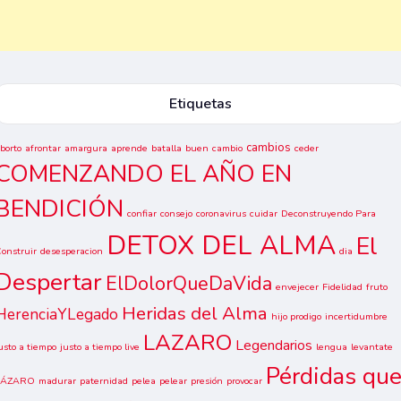
Etiquetas
cambios
borto
afrontar
amargura
aprende
batalla
buen
cambio
ceder
COMENZANDO EL AÑO EN
BENDICIÓN
confiar
consejo
coronavirus
cuidar
Deconstruyendo Para
DETOX DEL ALMA
El
onstruir
desesperacion
dia
Despertar
ElDolorQueDaVida
envejecer
Fidelidad
fruto
Heridas del Alma
HerenciaYLegado
hijo prodigo
incertidumbre
LAZARO
Legendarios
usto a tiempo
justo a tiempo live
lengua
levantate
Pérdidas qu
LÁZARO
madurar
paternidad
pelea
pelear
presión
provocar