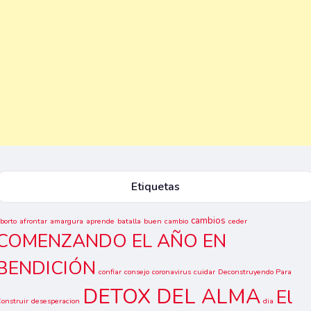
Etiquetas
cambios
borto
afrontar
amargura
aprende
batalla
buen
cambio
ceder
COMENZANDO EL AÑO EN
BENDICIÓN
confiar
consejo
coronavirus
cuidar
Deconstruyendo Para
DETOX DEL ALMA
El
onstruir
desesperacion
dia