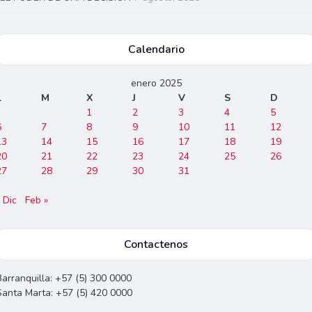
Calendario
enero 2025
L
M
X
J
V
S
D
1
2
3
4
5
6
7
8
9
10
11
12
13
14
15
16
17
18
19
20
21
22
23
24
25
26
27
28
29
30
31
 Dic
Feb »
Contactenos
Barranquilla: +57 (5) 300 0000
Santa Marta: +57 (5) 420 0000