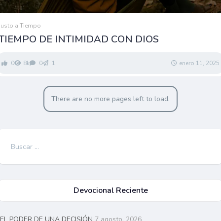
Justo a Tiempo
TIEMPO DE INTIMIDAD CON DIOS
0
8k
0
1
enero 11, 2025
There are no more pages left to load.
Buscar:
Devocional Reciente
EL PODER DE UNA DECISIÓN
7 agosto, 2026