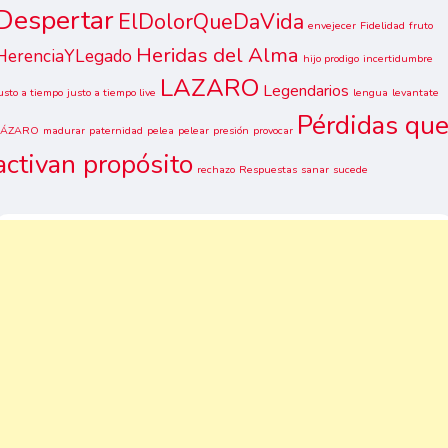
Despertar
ElDolorQueDaVida
envejecer
Fidelidad
fruto
Heridas del Alma
HerenciaYLegado
hijo prodigo
incertidumbre
LAZARO
Legendarios
usto a tiempo
justo a tiempo live
lengua
levantate
Pérdidas qu
LÁZARO
madurar
paternidad
pelea
pelear
presión
provocar
activan propósito
rechazo
Respuestas
sanar
sucede