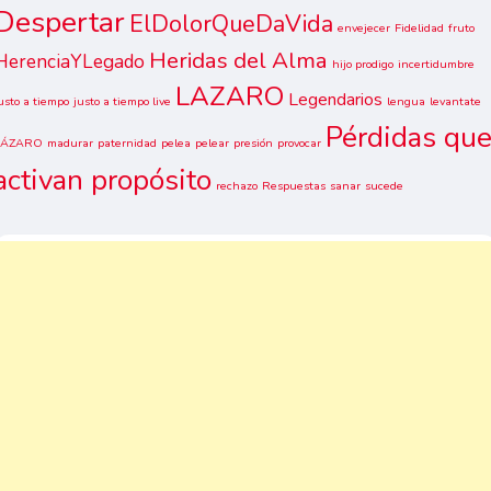
Despertar
ElDolorQueDaVida
envejecer
Fidelidad
fruto
Heridas del Alma
HerenciaYLegado
hijo prodigo
incertidumbre
LAZARO
Legendarios
usto a tiempo
justo a tiempo live
lengua
levantate
Pérdidas qu
LÁZARO
madurar
paternidad
pelea
pelear
presión
provocar
activan propósito
rechazo
Respuestas
sanar
sucede