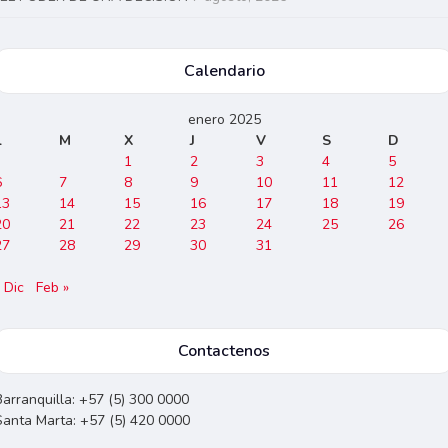
Calendario
enero 2025
L
M
X
J
V
S
D
1
2
3
4
5
6
7
8
9
10
11
12
13
14
15
16
17
18
19
20
21
22
23
24
25
26
27
28
29
30
31
 Dic
Feb »
Contactenos
Barranquilla: +57 (5) 300 0000
Santa Marta: +57 (5) 420 0000