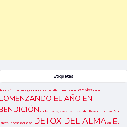
Etiquetas
cambios
borto
afrontar
amargura
aprende
batalla
buen
cambio
ceder
COMENZANDO EL AÑO EN
BENDICIÓN
confiar
consejo
coronavirus
cuidar
Deconstruyendo Para
DETOX DEL ALMA
El
onstruir
desesperacion
dia