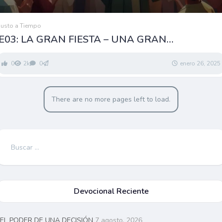
Justo a Tiempo
E03: LA GRAN FIESTA – UNA GRAN
OPORTUNIDAD
0
2k
0
enero 26, 2025
There are no more pages left to load.
Buscar:
Devocional Reciente
EL PODER DE UNA DECISIÓN
7 agosto, 2026