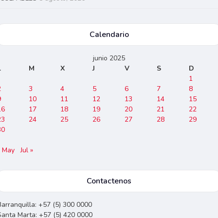
Calendario
junio 2025
L
M
X
J
V
S
D
1
2
3
4
5
6
7
8
9
10
11
12
13
14
15
16
17
18
19
20
21
22
23
24
25
26
27
28
29
30
« May
Jul »
Contactenos
Barranquilla: +57 (5) 300 0000
Santa Marta: +57 (5) 420 0000