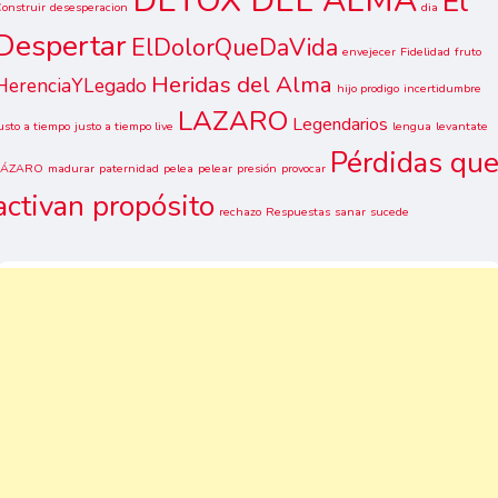
DETOX DEL ALMA
El
onstruir
desesperacion
dia
Despertar
ElDolorQueDaVida
envejecer
Fidelidad
fruto
Heridas del Alma
HerenciaYLegado
hijo prodigo
incertidumbre
LAZARO
Legendarios
usto a tiempo
justo a tiempo live
lengua
levantate
Pérdidas qu
LÁZARO
madurar
paternidad
pelea
pelear
presión
provocar
activan propósito
rechazo
Respuestas
sanar
sucede