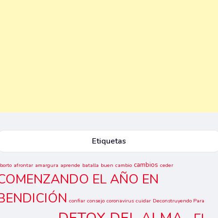
Etiquetas
cambios
borto
afrontar
amargura
aprende
batalla
buen
cambio
ceder
COMENZANDO EL AÑO EN
BENDICIÓN
confiar
consejo
coronavirus
cuidar
Deconstruyendo Para