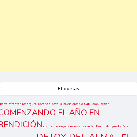
Etiquetas
cambios
borto
afrontar
amargura
aprende
batalla
buen
cambio
ceder
COMENZANDO EL AÑO EN
BENDICIÓN
confiar
consejo
coronavirus
cuidar
Deconstruyendo Para