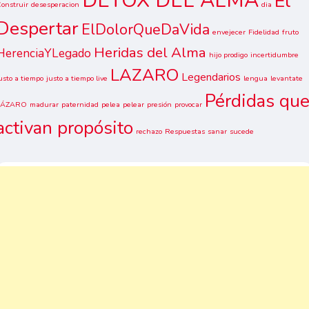
DETOX DEL ALMA
El
onstruir
desesperacion
dia
Despertar
ElDolorQueDaVida
envejecer
Fidelidad
fruto
Heridas del Alma
HerenciaYLegado
hijo prodigo
incertidumbre
LAZARO
Legendarios
usto a tiempo
justo a tiempo live
lengua
levantate
Pérdidas qu
LÁZARO
madurar
paternidad
pelea
pelear
presión
provocar
activan propósito
rechazo
Respuestas
sanar
sucede