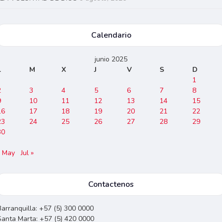
Calendario
junio 2025
L
M
X
J
V
S
D
1
2
3
4
5
6
7
8
9
10
11
12
13
14
15
16
17
18
19
20
21
22
23
24
25
26
27
28
29
30
« May
Jul »
Contactenos
Barranquilla: +57 (5) 300 0000
Santa Marta: +57 (5) 420 0000