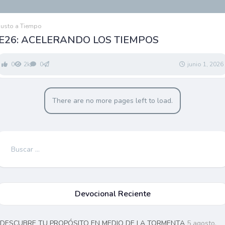
Justo a Tiempo
E26: ACELERANDO LOS TIEMPOS
0
2k
0
junio 1, 2026
There are no more pages left to load.
Buscar:
Devocional Reciente
DESCUBRE TU PROPÓSITO EN MEDIO DE LA TORMENTA
5 agosto,