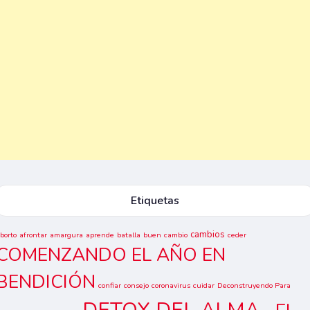
Etiquetas
cambios
borto
afrontar
amargura
aprende
batalla
buen
cambio
ceder
COMENZANDO EL AÑO EN
BENDICIÓN
confiar
consejo
coronavirus
cuidar
Deconstruyendo Para