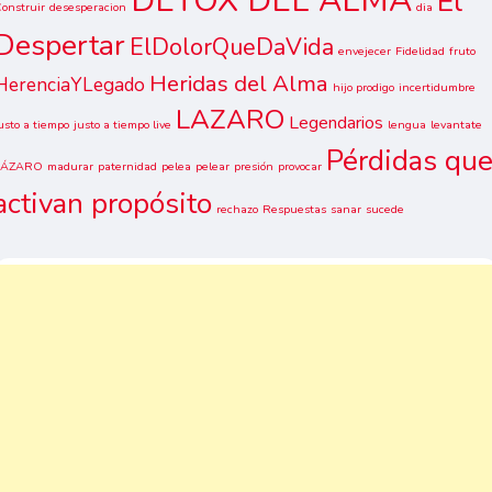
DETOX DEL ALMA
El
onstruir
desesperacion
dia
Despertar
ElDolorQueDaVida
envejecer
Fidelidad
fruto
Heridas del Alma
HerenciaYLegado
hijo prodigo
incertidumbre
LAZARO
Legendarios
usto a tiempo
justo a tiempo live
lengua
levantate
Pérdidas qu
LÁZARO
madurar
paternidad
pelea
pelear
presión
provocar
activan propósito
rechazo
Respuestas
sanar
sucede