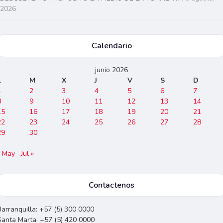
2026
Calendario
junio 2026
L
M
X
J
V
S
D
1
2
3
4
5
6
7
8
9
10
11
12
13
14
15
16
17
18
19
20
21
22
23
24
25
26
27
28
29
30
« May
Jul »
Contactenos
Barranquilla: +57 (5) 300 0000
Santa Marta: +57 (5) 420 0000