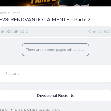
Justo a Tiempo
E28: RENOVANDO LA MENTE – Parte 2
0
2k
0
2
junio 3, 2026
There are no more pages left to load.
Buscar:
Devocional Reciente
LA VERDADERA VIDA
6 agosto, 2026