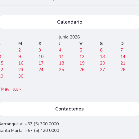
Calendario
junio 2026
L
M
X
J
V
S
D
1
2
3
4
5
6
7
8
9
10
11
12
13
14
15
16
17
18
19
20
21
22
23
24
25
26
27
28
29
30
« May
Jul »
Contactenos
Barranquilla: +57 (5) 300 0000
Santa Marta: +57 (5) 420 0000