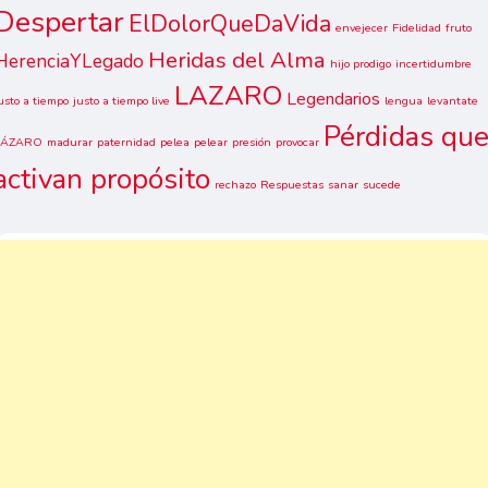
Despertar
ElDolorQueDaVida
envejecer
Fidelidad
fruto
Heridas del Alma
HerenciaYLegado
hijo prodigo
incertidumbre
LAZARO
Legendarios
usto a tiempo
justo a tiempo live
lengua
levantate
Pérdidas qu
LÁZARO
madurar
paternidad
pelea
pelear
presión
provocar
activan propósito
rechazo
Respuestas
sanar
sucede