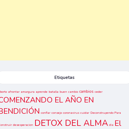
Etiquetas
cambios
borto
afrontar
amargura
aprende
batalla
buen
cambio
ceder
COMENZANDO EL AÑO EN
BENDICIÓN
confiar
consejo
coronavirus
cuidar
Deconstruyendo Para
DETOX DEL ALMA
El
onstruir
desesperacion
dia