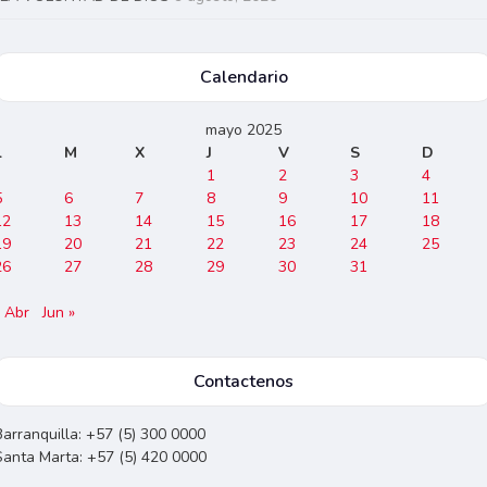
Calendario
mayo 2025
L
M
X
J
V
S
D
1
2
3
4
5
6
7
8
9
10
11
12
13
14
15
16
17
18
19
20
21
22
23
24
25
26
27
28
29
30
31
« Abr
Jun »
Contactenos
Barranquilla: +57 (5) 300 0000
Santa Marta: +57 (5) 420 0000