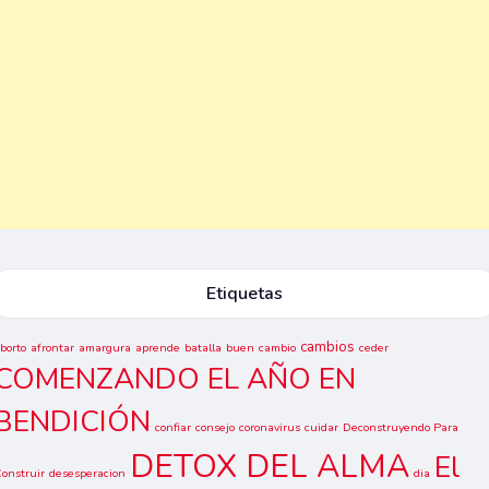
Etiquetas
cambios
borto
afrontar
amargura
aprende
batalla
buen
cambio
ceder
COMENZANDO EL AÑO EN
BENDICIÓN
confiar
consejo
coronavirus
cuidar
Deconstruyendo Para
DETOX DEL ALMA
El
onstruir
desesperacion
dia