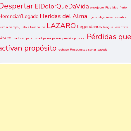
Despertar
ElDolorQueDaVida
envejecer
Fidelidad
fruto
Heridas del Alma
HerenciaYLegado
hijo prodigo
incertidumbre
LAZARO
Legendarios
usto a tiempo
justo a tiempo live
lengua
levantate
Pérdidas qu
LÁZARO
madurar
paternidad
pelea
pelear
presión
provocar
activan propósito
rechazo
Respuestas
sanar
sucede