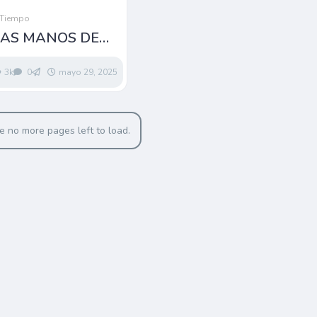
 Tiempo
LAS MANOS DE
ÚS
3k
0
mayo 29, 2025
e no more pages left to load.