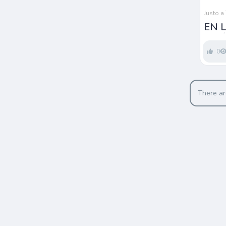
Justo a
EN 
JES
0
There ar