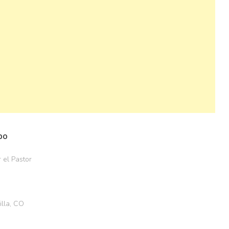
po
 el Pastor
illa, CO