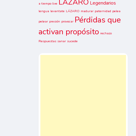
LAZARO
Legendarios
a tiempo live
lengua
levantate
LÁZARO
madurar
paternidad
pelea
Pérdidas que
pelear
presión
provocar
activan propósito
rechazo
Respuestas
sanar
sucede