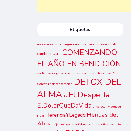
Etiquetas
aborto
afrontar
amargura
aprende
batalla
buen
cambio
COMENZANDO
cambios
ceder
EL AÑO EN BENDICIÓN
confiar
consejo
coronavirus
cuidar
Deconstruyendo Para
DETOX DEL
Construir
desesperacion
ALMA
El Despertar
dia
ElDolorQueDaVida
envejecer
Fidelidad
Heridas del
HerenciaYLegado
fruto
Alma
hijo prodigo
incertidumbre
justo a tiempo
justo