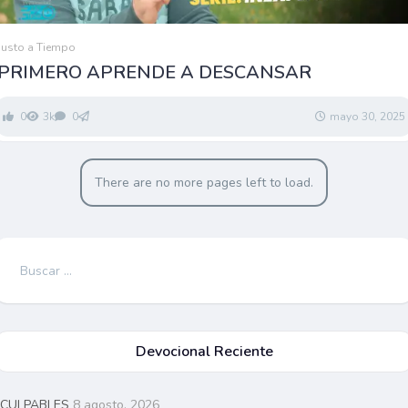
Justo a Tiempo
PRIMERO APRENDE A DESCANSAR
0
3k
0
mayo 30, 2025
There are no more pages left to load.
Buscar:
Devocional Reciente
CULPABLES
8 agosto, 2026