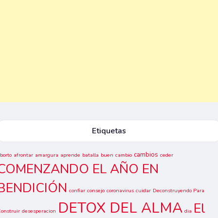
Etiquetas
cambios
borto
afrontar
amargura
aprende
batalla
buen
cambio
ceder
COMENZANDO EL AÑO EN
BENDICIÓN
confiar
consejo
coronavirus
cuidar
Deconstruyendo Para
DETOX DEL ALMA
El
onstruir
desesperacion
dia