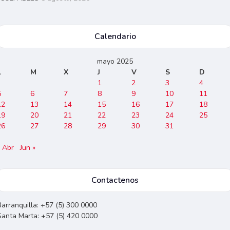
Calendario
mayo 2025
L
M
X
J
V
S
D
1
2
3
4
5
6
7
8
9
10
11
12
13
14
15
16
17
18
19
20
21
22
23
24
25
26
27
28
29
30
31
« Abr
Jun »
Contactenos
Barranquilla: +57 (5) 300 0000
Santa Marta: +57 (5) 420 0000