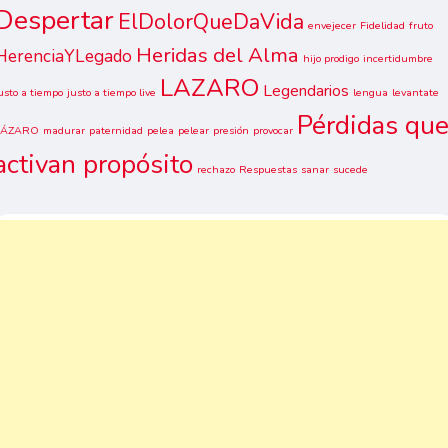
Despertar
ElDolorQueDaVida
envejecer
Fidelidad
fruto
Heridas del Alma
HerenciaYLegado
hijo prodigo
incertidumbre
LAZARO
Legendarios
usto a tiempo
justo a tiempo live
lengua
levantate
Pérdidas qu
LÁZARO
madurar
paternidad
pelea
pelear
presión
provocar
activan propósito
rechazo
Respuestas
sanar
sucede