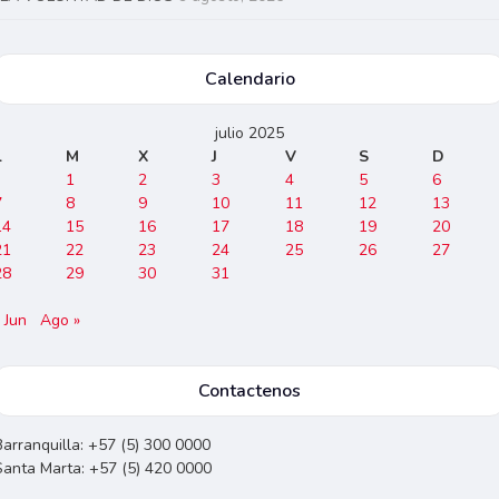
Calendario
julio 2025
L
M
X
J
V
S
D
1
2
3
4
5
6
7
8
9
10
11
12
13
14
15
16
17
18
19
20
21
22
23
24
25
26
27
28
29
30
31
 Jun
Ago »
Contactenos
Barranquilla: +57 (5) 300 0000
Santa Marta: +57 (5) 420 0000