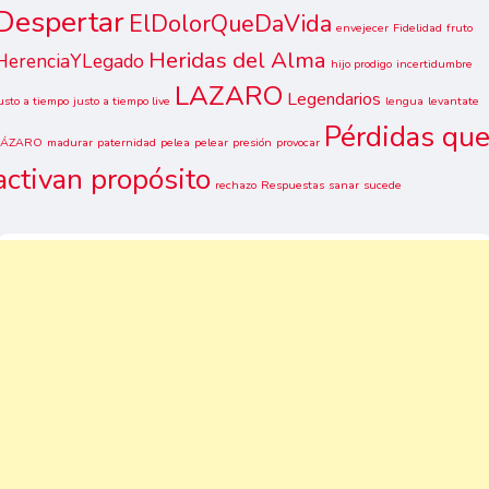
Despertar
ElDolorQueDaVida
envejecer
Fidelidad
fruto
Heridas del Alma
HerenciaYLegado
hijo prodigo
incertidumbre
LAZARO
Legendarios
usto a tiempo
justo a tiempo live
lengua
levantate
Pérdidas qu
LÁZARO
madurar
paternidad
pelea
pelear
presión
provocar
activan propósito
rechazo
Respuestas
sanar
sucede