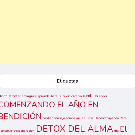
Etiquetas
cambios
borto
afrontar
amargura
aprende
batalla
buen
cambio
ceder
COMENZANDO EL AÑO EN
BENDICIÓN
confiar
consejo
coronavirus
cuidar
Deconstruyendo Para
DETOX DEL ALMA
El
onstruir
desesperacion
dia