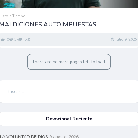
Justo a Tiempo
MALDICIONES AUTOIMPUESTAS
0
3k
0
julio 9, 2025
There are no more pages left to load.
Buscar:
Devocional Reciente
LA VOLUNTAD DE DIOS
9 agosto, 2026