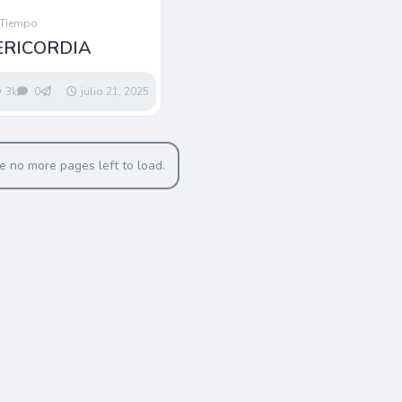
 Tiempo
ERICORDIA
3k
0
julio 21, 2025
e no more pages left to load.