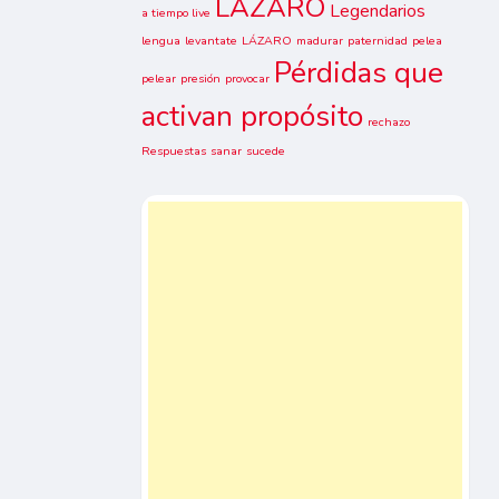
LAZARO
Legendarios
a tiempo live
lengua
levantate
LÁZARO
madurar
paternidad
pelea
Pérdidas que
pelear
presión
provocar
activan propósito
rechazo
Respuestas
sanar
sucede