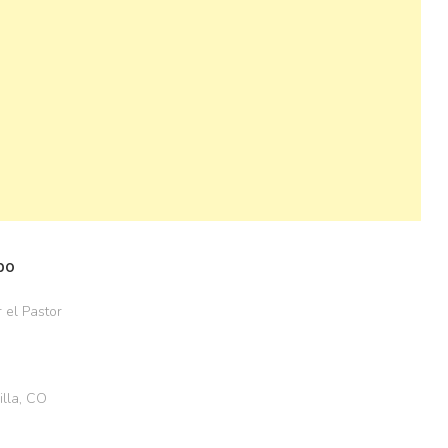
po
 el Pastor
illa, CO