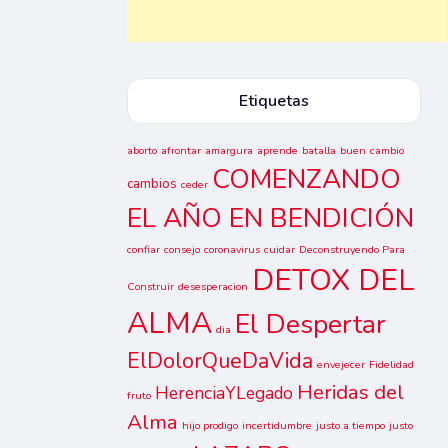
Etiquetas
aborto
afrontar
amargura
aprende
batalla
buen
cambio
COMENZANDO
cambios
ceder
EL AÑO EN BENDICIÓN
confiar
consejo
coronavirus
cuidar
Deconstruyendo Para
DETOX DEL
Construir
desesperacion
ALMA
El Despertar
dia
ElDolorQueDaVida
envejecer
Fidelidad
Heridas del
HerenciaYLegado
fruto
Alma
hijo prodigo
incertidumbre
justo a tiempo
justo