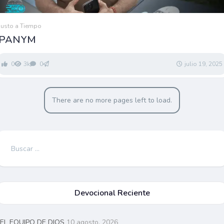
Justo a Tiempo
PANYM
0
3k
0
julio 19, 2025
There are no more pages left to load.
Buscar:
Devocional Reciente
EL EQUIPO DE DIOS
10 agosto, 2026