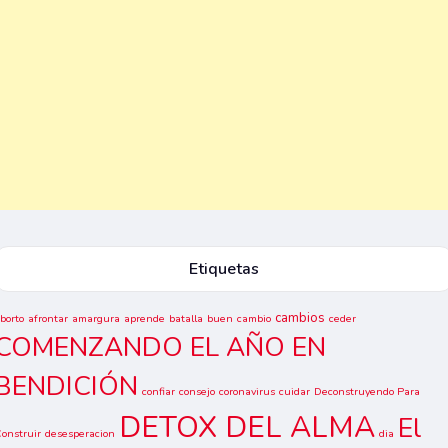
Etiquetas
cambios
borto
afrontar
amargura
aprende
batalla
buen
cambio
ceder
COMENZANDO EL AÑO EN
BENDICIÓN
confiar
consejo
coronavirus
cuidar
Deconstruyendo Para
DETOX DEL ALMA
El
onstruir
desesperacion
dia