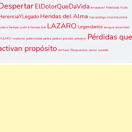
Despertar
ElDolorQueDaVida
envejecer
Fidelidad
fruto
Heridas del Alma
HerenciaYLegado
hijo prodigo
incertidumbre
LAZARO
Legendarios
usto a tiempo
justo a tiempo live
lengua
levantate
Pérdidas qu
LÁZARO
madurar
paternidad
pelea
pelear
presión
provocar
activan propósito
rechazo
Respuestas
sanar
sucede