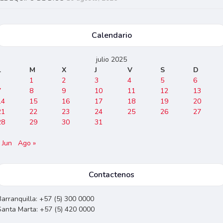
Calendario
julio 2025
L
M
X
J
V
S
D
1
2
3
4
5
6
7
8
9
10
11
12
13
14
15
16
17
18
19
20
21
22
23
24
25
26
27
28
29
30
31
 Jun
Ago »
Contactenos
Barranquilla: +57 (5) 300 0000
Santa Marta: +57 (5) 420 0000